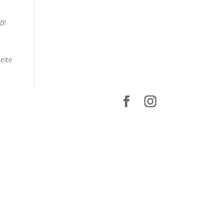
ige
eite