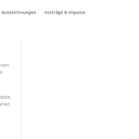
Auszeichnungen
Vorträge & Impulse
isten
it
bsite.
tehen