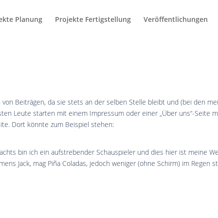
ekte Planung
Projekte Fertigstellung
Veröffentlichungen
h von Beiträgen, da sie stets an der selben Stelle bleibt und (bei den me
isten Leute starten mit einem Impressum oder einer „Über uns“-Seite m
ite. Dort könnte zum Beispiel stehen:
 nachts bin ich ein aufstrebender Schauspieler und dies hier ist meine We
amens Jack, mag Piña Coladas, jedoch weniger (ohne Schirm) im Regen s